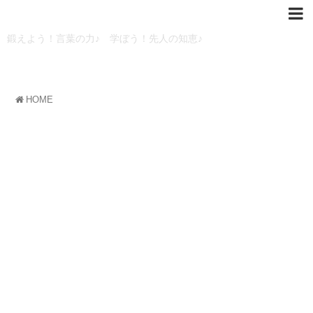
キッズカレッジ
鍛えよう！言葉の力♪ 学ぼう！先人の知恵♪
HOME